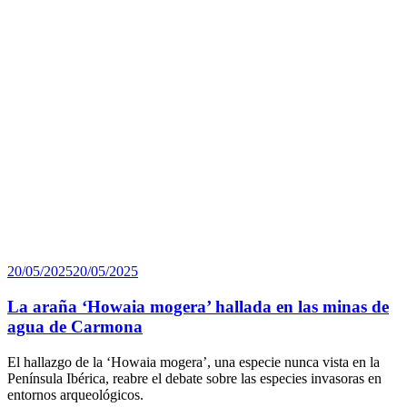
Publicado
20/05/2025
20/05/2025
el
La araña ‘Howaia mogera’ hallada en las minas de
agua de Carmona
El hallazgo de la ‘Howaia mogera’, una especie nunca vista en la
Península Ibérica, reabre el debate sobre las especies invasoras en
entornos arqueológicos.