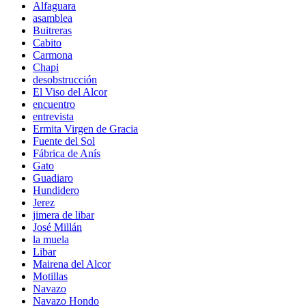
Alfaguara
asamblea
Buitreras
Cabito
Carmona
Chapi
desobstrucción
El Viso del Alcor
encuentro
entrevista
Ermita Virgen de Gracia
Fuente del Sol
Fábrica de Anís
Gato
Guadiaro
Hundidero
Jerez
jimera de libar
José Millán
la muela
Libar
Mairena del Alcor
Motillas
Navazo
Navazo Hondo