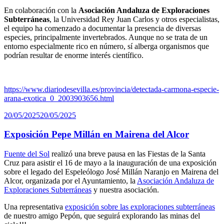
En colaboración con la
Asociación Andaluza de Exploraciones
Subterráneas
, la Universidad Rey Juan Carlos y otros especialistas,
el equipo ha comenzado a documentar la presencia de diversas
especies, principalmente invertebrados. Aunque no se trata de un
entorno especialmente rico en número, sí alberga organismos que
podrían resultar de enorme interés científico.
https://www.diariodesevilla.es/provincia/detectada-carmona-especie-
arana-exotica_0_2003903656.html
Publicado
20/05/2025
20/05/2025
el
Exposición Pepe Millán en Mairena del Alcor
Fuente del Sol
realizó una breve pausa en las Fiestas de la Santa
Cruz para asistir el 16 de mayo a la inauguración de una exposición
sobre el legado del Espeleólogo José Millán Naranjo en Mairena del
Alcor, organizada por el Ayuntamiento, la
Asociación Andaluza de
Exploraciones Subterráneas
y nuestra asociación.
Una representativa
exposición sobre las exploraciones subterráneas
de nuestro amigo Pepón, que seguirá explorando las minas del