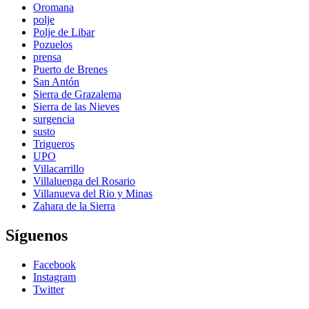
Oromana
polje
Polje de Libar
Pozuelos
prensa
Puerto de Brenes
San Antón
Sierra de Grazalema
Sierra de las Nieves
surgencia
susto
Trigueros
UPO
Villacarrillo
Villaluenga del Rosario
Villanueva del Rio y Minas
Zahara de la Sierra
Síguenos
Facebook
Instagram
Twitter