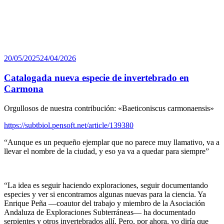
Publicado
20/05/2025
24/04/2026
el
Catalogada nueva especie de invertebrado en
Carmona
Orgullosos de nuestra contribución: «Baeticoniscus carmonaensis»
https://subtbiol.pensoft.net/article/139380
“Aunque es un pequeño ejemplar que no parece muy llamativo, va a
llevar el nombre de la ciudad, y eso ya va a quedar para siempre”
“La idea es seguir haciendo exploraciones, seguir documentando
especies y ver si encontramos algunas nuevas para la ciencia. Ya
Enrique Peña —coautor del trabajo y miembro de la Asociación
Andaluza de Exploraciones Subterráneas— ha documentado
serpientes y otros invertebrados allí. Pero, por ahora, yo diría que