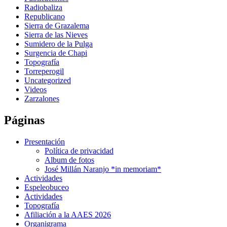
Radiobaliza
Republicano
Sierra de Grazalema
Sierra de las Nieves
Sumidero de la Pulga
Surgencia de Chapi
Topografía
Torreperogil
Uncategorized
Videos
Zarzalones
Páginas
Presentación
Política de privacidad
Album de fotos
José Millán Naranjo *in memoriam*
Actividades
Espeleobuceo
Actividades
Topografía
Afiliación a la AAES 2026
Organigrama