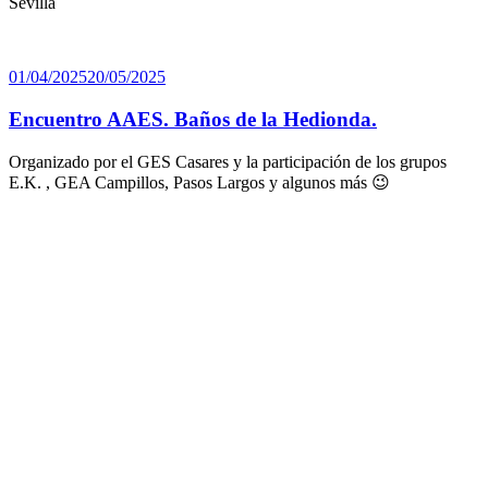
Sevilla
Publicado
01/04/2025
20/05/2025
el
Encuentro AAES. Baños de la Hedionda.
Organizado por el GES Casares y la participación de los grupos
E.K. , GEA Campillos, Pasos Largos y algunos más 😉