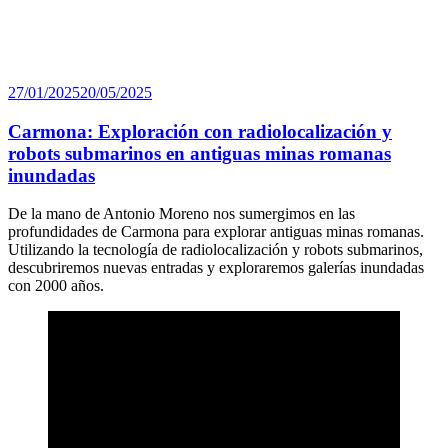
Publicado
27/01/2025
20/05/2025
el
Carmona: Exploración con radiolocalización y
robots submarinos en antiguas minas romanas
inundadas
De la mano de Antonio Moreno nos sumergimos en las
profundidades de Carmona para explorar antiguas minas romanas.
Utilizando la tecnología de radiolocalización y robots submarinos,
descubriremos nuevas entradas y exploraremos galerías inundadas
con 2000 años.