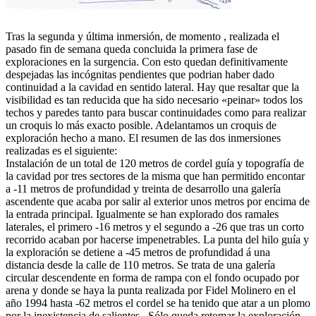
Tras la segunda y última inmersión, de momento , realizada el
pasado fin de semana queda concluida la primera fase de
exploraciones en la surgencia. Con esto quedan definitivamente
despejadas las incógnitas pendientes que podrian haber dado
continuidad a la cavidad en sentido lateral. Hay que resaltar que la
visibilidad es tan reducida que ha sido necesario «peinar» todos los
techos y paredes tanto para buscar continuidades como para realizar
un croquis lo más exacto posible. Adelantamos un croquis de
exploración hecho a mano. El resumen de las dos inmersiones
realizadas es el siguiente:
Instalación de un total de 120 metros de cordel guía y topografía de
la cavidad por tres sectores de la misma que han permitido encontar
a -11 metros de profundidad y treinta de desarrollo una galería
ascendente que acaba por salir al exterior unos metros por encima de
la entrada principal. Igualmente se han explorado dos ramales
laterales, el primero -16 metros y el segundo a -26 que tras un corto
recorrido acaban por hacerse impenetrables. La punta del hilo guía y
la exploración se detiene a -45 metros de profundidad á una
distancia desde la calle de 110 metros. Se trata de una galería
circular descendente en forma de rampa con el fondo ocupado por
arena y donde se haya la punta realizada por Fidel Molinero en el
año 1994 hasta -62 metros el cordel se ha tenido que atar a un plomo
por la inexistencia de salientes . Sólo queda retomar la exploración