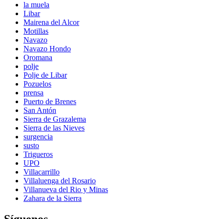
la muela
Libar
Mairena del Alcor
Motillas
Navazo
Navazo Hondo
Oromana
polje
Polje de Libar
Pozuelos
prensa
Puerto de Brenes
San Antón
Sierra de Grazalema
Sierra de las Nieves
surgencia
susto
Trigueros
UPO
Villacarrillo
Villaluenga del Rosario
Villanueva del Rio y Minas
Zahara de la Sierra
Síguenos