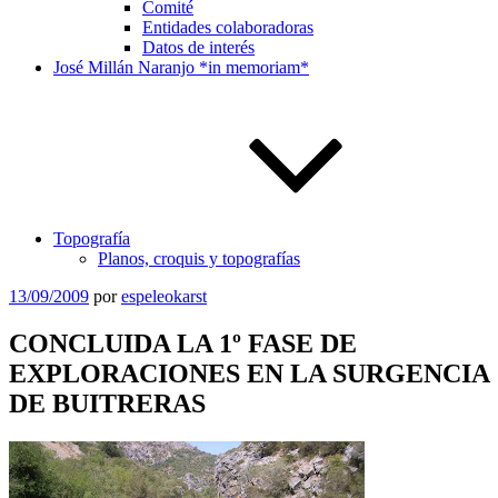
Comité
Entidades colaboradoras
Datos de interés
José Millán Naranjo *in memoriam*
Topografía
Planos, croquis y topografías
Publicado
13/09/2009
por
espeleokarst
el
CONCLUIDA LA 1º FASE DE
EXPLORACIONES EN LA SURGENCIA
DE BUITRERAS