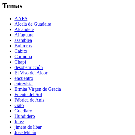
Temas
AAES
Alcalá de Guadaira
Alcaudete
Alfaguara
asamblea
Buitreras
Cabito
Carmona
Chapi
desobstrucción
El Viso del Alcor
encuentro
entrevista
Ermita Virgen de Gracia
Fuente del Sol
Fábrica de Anís
Gato
Guadiaro
Hundidero
Jerez
jimera de libar
José Millán