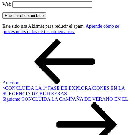
Web
Este sitio usa Akismet para reducir el spam.
Aprende cómo se
procesan los datos de tus comentarios.
Navegación
Entrada
anterior:
de
entradas
Anterior
>CONCLUIDA LA 1º FASE DE EXPLORACIONES EN LA
SURGENCIA DE BUITRERAS
Siguiente
Siguiente
CONCLUIDA LA CAMPAÑA DE VERANO EN EL
entrada