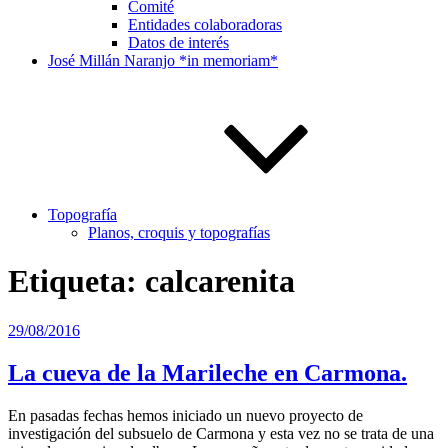
Comité
Entidades colaboradoras
Datos de interés
José Millán Naranjo *in memoriam*
Topografía
Planos, croquis y topografías
Etiqueta:
calcarenita
Publicado
29/08/2016
el
La cueva de la Marileche en Carmona.
En pasadas fechas hemos iniciado un nuevo proyecto de
investigación del subsuelo de Carmona y esta vez no se trata de una