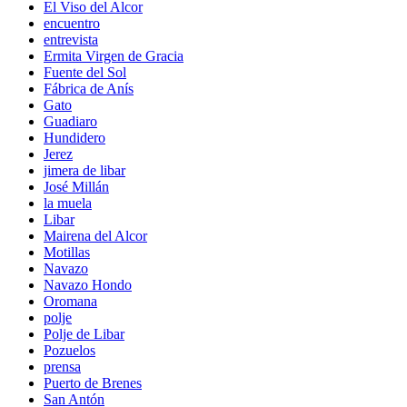
El Viso del Alcor
encuentro
entrevista
Ermita Virgen de Gracia
Fuente del Sol
Fábrica de Anís
Gato
Guadiaro
Hundidero
Jerez
jimera de libar
José Millán
la muela
Libar
Mairena del Alcor
Motillas
Navazo
Navazo Hondo
Oromana
polje
Polje de Libar
Pozuelos
prensa
Puerto de Brenes
San Antón