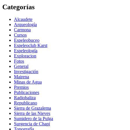
Categorías
Alcaudete
Arqueología
Carmona
Cursos
Espeleobuceo
Espeleoclub Karst
Espeleología
Exploracion
Fotos
General
Investigación
Mairena
Minas de Agua
Premios
Publicaciones
Radiobaliza
Republicano
Sierra de Grazalema
Sierra de las Nieves
Sumidero de la Pulga
Surgencia de Chapi
Topografía