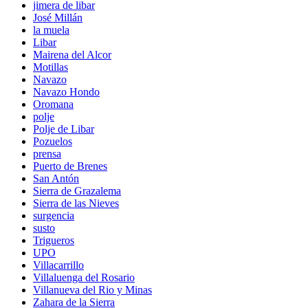
jimera de libar
José Millán
la muela
Libar
Mairena del Alcor
Motillas
Navazo
Navazo Hondo
Oromana
polje
Polje de Libar
Pozuelos
prensa
Puerto de Brenes
San Antón
Sierra de Grazalema
Sierra de las Nieves
surgencia
susto
Trigueros
UPO
Villacarrillo
Villaluenga del Rosario
Villanueva del Rio y Minas
Zahara de la Sierra