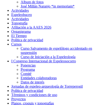
Album de fotos
José Millán Naranjo *in memoriam*
Actividades
Espeleobuceo
Actividades
Topografía
Afiliación a la AAES 2026
Organigrama
El Tiempo
Política de privacidad
Cursos
Curso Salvamento de espelólogo accidentado en
suspensión
Curso de Iniciación a la Espeleología
I Congreso Internacional de Espeleosocorro
Ponencias
Programa
Comité
Entidades colaboradoras
Datos de interés
Jornadas de espeleo-arqueología de Torreperogil
Política de privacidad
Términos y condiciones de uso
Proyectos
Planos, croquis y topografías